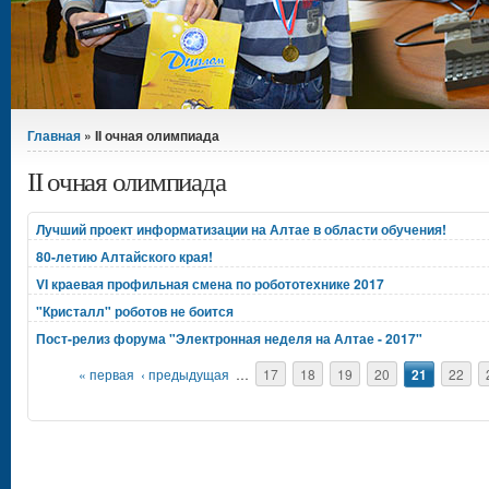
Вы здесь
Главная
» II очная олимпиада
II очная олимпиада
Лучший проект информатизации на Алтае в области обучения!
80-летию Алтайского края!
VI краевая профильная смена по робототехнике 2017
"Кристалл" роботов не боится
Пост-релиз форума "Электронная неделя на Алтае - 2017"
Страницы
« первая
‹ предыдущая
…
17
18
19
20
21
22