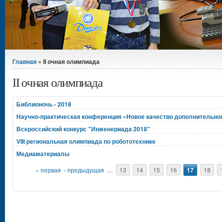
Вы здесь
Главная
» II очная олимпиада
II очная олимпиада
Библионочь - 2018
Научно-практическая конференция «Новое качество дополнительно
Всероссийский конкурс "Инженериада 2018"
VIII региональная олимпиада по робототехнике
Медиаматериалы
Страницы
« первая
‹ предыдущая
…
13
14
15
16
17
18