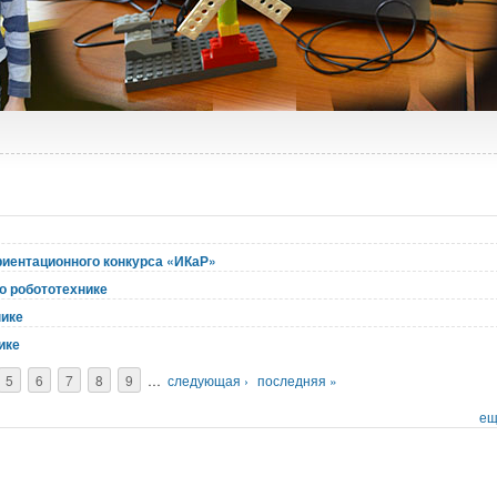
риентационного конкурса «ИКаР»
о робототехнике
нике
ике
5
6
7
8
9
…
следующая ›
последняя »
ещ