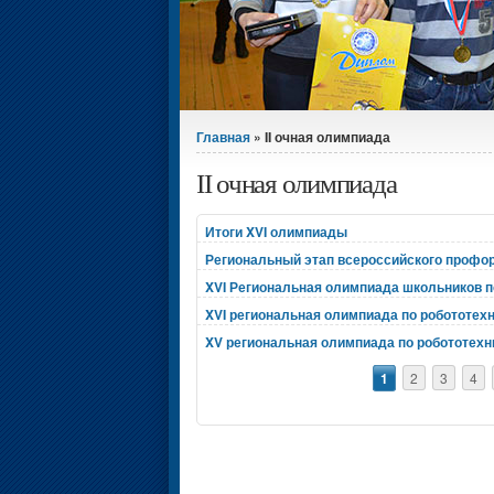
Вы здесь
Главная
» II очная олимпиада
II очная олимпиада
Итоги XVI олимпиады
Региональный этап всероссийского профо
XVI Региональная олимпиада школьников п
XVI региональная олимпиада по робототех
XV региональная олимпиада по робототехн
Страницы
1
2
3
4