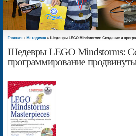
Вы здесь
Главная
»
Методичка
» Шедевры LEGO Mindstorms: Создание и програ
Шедевры LEGO Mindstorms: Со
программирование продвинуты