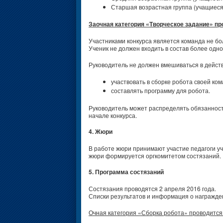
Старшая возрастная группа (учащиеся 
Заочная категория «Творческое задание» пр
Участниками конкурса является команда не бол
Ученик не должен входить в состав более одно
Руководитель не должен вмешиваться в дейст
участвовать в сборке робота своей ко
составлять программу для робота.
Руководитель может распределять обязанност
начале конкурса.
4. Жюри
В работе жюри принимают участие педагоги у
жюри формируется оргкомитетом состязаний.
5. Программа состязаний
Состязания проводятся 2 апреля 2016 года.
Списки результатов и информация о награжде
Очная категория «Сборка робота» проводится 