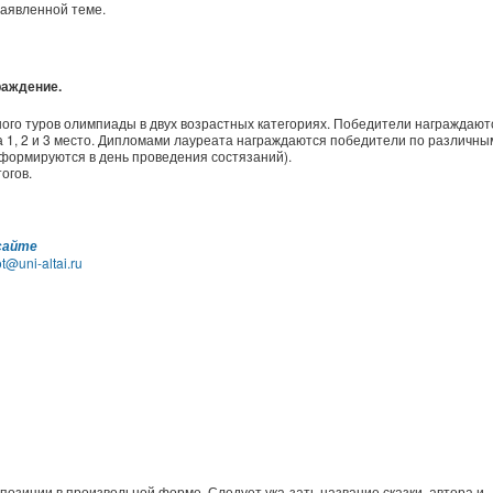
аявленной теме.
раждение.
ого туров олимпиады в двух возрастных категориях. Победители награждают
а 1, 2 и 3 место. Дипломами лауреата награждаются победители по различны
формируются в день проведения состязаний).
огов.
 сайте
t@uni-altai.ru
озиции в произвольной форме. Следует ука-зать название сказки, автора и