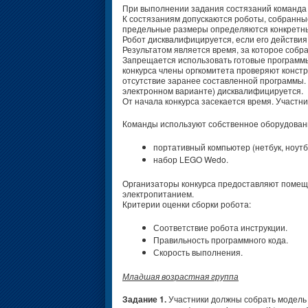
При выполнении задания состязаний команда 
К состязаниям допускаются роботы, собранные
предельные размеры определяются конкретн
Робот дисквалифицируется, если его действи
Результатом является время, за которое соб
Запрещается использовать готовые программы
конкурса члены оргкомитета проверяют констр
отсутствие заранее составленной программы.
электронном варианте) дисквалифицируется.
От начала конкурса засекается время. Участн
Команды используют собственное оборудован
портативный компьютер (нетбук, ноут
набор LEGO Wedo.
Организаторы конкурса предоставляют помещ
электропитанием.
Критерии оценки сборки робота:
Соответствие робота инструкции.
Правильность программного кода.
Скорость выполнения.
Младшая возрастная группа
Задание 1.
Участники должны собрать модель 