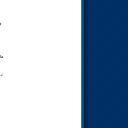
т
На
ь!