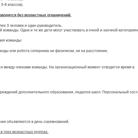
5-6 классов).
оводится без возрастных ограничений.
ее 3 человек и один руководитель.
й команды. Одни и те же дети могут участвовать в очной и заочной категориях
вия команды:
манды или робота соперника ни физически, ни на расстоянии,
и между членами команды. На организационный момент отводится время в
чреждений дополнительного образования, педагоги школ. Персональный сост
нии объявляются в день соревнований.
в трех возрастных группах.