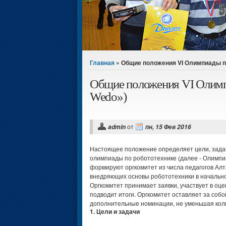
Вы здесь
Главная
» Общие положения VI Олимпиады по 
Общие положения VI Олимп
Wedo»)
от
admin
пн, 15 Фев 2016
Настоящее положение определяет цели, зада
олимпиады по робототехнике (далее - Олимпи
формируют оргкомитет из числа педагогов Алта
внедряющих основы робототехники в начально
Оргкомитет принимает заявки, участвует в оце
подводит итоги. Оргкомитет оставляет за собо
дополнительные номинации, не уменьшая кол
1. Цели и задачи