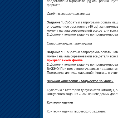
представлена в формате .jpg или .pdf (на но
формата)
Средняя возрастная группа
Задание 1.
Собрать и запрограммировать маши
определенное расстояние (40 см) за наимень
момент начала соревнований все детали конс
2.
Дополнительное задание по программирова
Старшая возрастная группа
Задание 1.
Собрать и запрограммировать шаг
момент начала соревнований все детали конс
прикрепленном файле.
2.
Дополнительное задание по программирова
ВАЖНО! При подготовке учащихся к заданиям 
Программы для исследований» Книги для учит
Заочная категория «Творческое задание»
К участию в категории допускаются команды,
конкурсного задания «Там, на неведомых доро
Критерии оценки
Критерии оценки творческого задания: