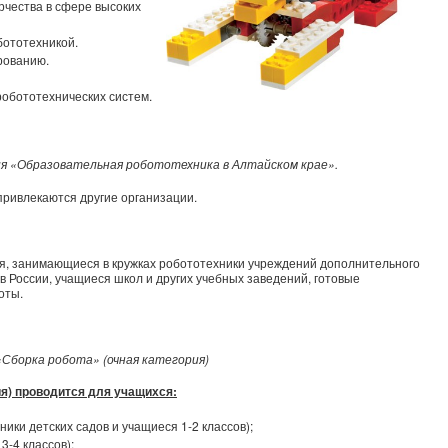
рчества в сфере высоких
бототехникой.
рованию.
обототехнических систем.
я «Образовательная робототехника в Алтайском крае».
привлекаются другие организации.
ся, занимающиеся в кружках робототехники учреждений дополнительного
в России, учащиеся школ и других учебных заведений, готовые
оты.
 «Сборка робота» (очная категория)
ия) проводится для учащихся:
ики детских садов и учащиеся 1-2 классов);
3-4 классов);