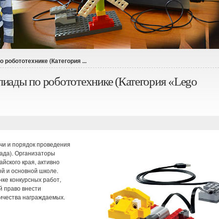
робототехнике (Категория ...
иады по робототехнике (Категория «Lego
чи и порядок проведения
ада). Организаторы
йского края, активно
й и основной школе.
нке конкурсных работ,
й право внести
ичества награждаемых.