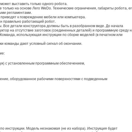
может выставить только одного робота.
 только на основе Лего WeDo. Технические ограничения, габариты робота, ег
ыми регламентами.
я приводят к повреждению мебели или компьютера.
ран правильно работающий робот.
. Все детали конструктора должны быть в разобранном виде. До начала
уктор на отсутствие заготовок (соединенных деталей) и программную среду н
 Команда, использующая инструкции по сборке моделей (в печатном или
ики команды дают условный сигнал об окончании.
ие:
бук) с установленным программным обеспечением,
ение, оборудованное рабочими поверхностями с подведенным
по инструкции. Модель незнакомая (не из набора). Инструкция будет