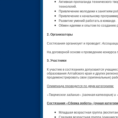
Активная пропаганда технического тво
технологий.
Привлечение молодежи к занятиям ро
Привлечение к начальному программи
Развитие умений работать в команде.
Обмен идеями и опытом по созданию р
2. Организаторы
Состязания организует и проводит:
Ассоциаци
На договорной основе к проведению конкурса 
3. Участники
К участию в состязаниях допускаются учащие
образования Алтайского края и других регионо
продемонстрировать свои (оригинальные) раб
Олимпиада проводится по двум категориям:
«Творческое задание» (заочная категория) и
Состязания «Сборка робота» (очная категор
Младшая возрастная группа (воспитанн
Средняя возрастная группа (учащиеся 