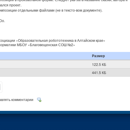
вался проект.
омпозиции отдельными файлами (не в тексто-вом документе).
Do.
социации «Образовательная робототехника в Алтайском крае»
нформатики МБОУ «Благовещенская СОШ №2»
Размер
122.5 КБ
441.5 КБ
равлять комментарии