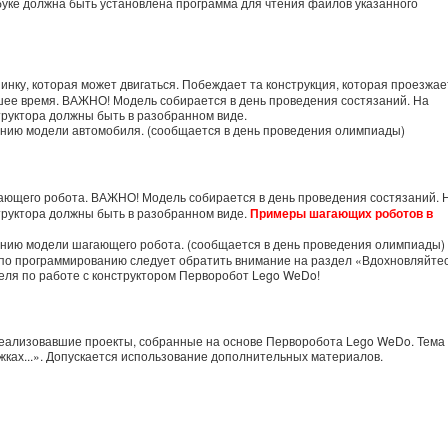
утбуке должна быть установлена программа для чтения файлов указанного
нку, которая может двигаться. Побеждает та конструкция, которая проезжае
шее время. ВАЖНО! Модель собирается в день проведения состязаний. На
труктора должны быть в разобранном виде.
нию модели автомобиля. (сообщается в день проведения олимпиады)
ающего робота. ВАЖНО! Модель собирается в день проведения состязаний. 
труктора должны быть в разобранном виде.
Примеры шагающих роботов в
нию модели шагающего робота. (сообщается в день проведения олимпиады)
по программированию следует обратить внимание на раздел «Вдохновляйтес
еля по работе с конструктором Перворобот Lego WeDo!
 реализовавшие проекты, собранные на основе Перворобота Lego WeDo. Тема
жках...». Допускается использование дополнительных материалов.