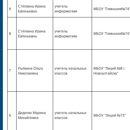
Стёпкина Ирина
учитель
9
МБОУ "Гимназия№74
Евгеньевна
информатики
Стёпкина Ирина
учитель
8
МБОУ "Гимназия№74
Евгеньевна
информатики
Рыбкина Ольга
учитель начальных
МБОУ "Лицей №8 г.
7
Николаевна
классов
Новоалтайска"
Диденко Марина
учитель начальных
6
МБОУ "Лицей №73"
Михайловна
классов