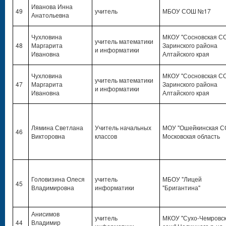
Иванова Инна
49
учитель
МБОУ СОШ №17
Анатольевна
Чухловина
МКОУ "Сосновская С
учитель математики
48
Маргарита
Заринского района
и информатики
Ивановна
Алтайского края
Чухловина
МКОУ "Сосновская С
учитель математики
47
Маргарита
Заринского района
и информатики
Ивановна
Алтайского края
Лямина Светлана
Учитель начальных
МОУ "Ошейкинская С
46
Викторовна
классов
Московская область
Головизина Олеся
учитель
МБОУ "Лицей
45
Владимировна
информатики
"Бригантина"
Анисимов
учитель
МКОУ "Сухо-Чемровс
44
Владимир