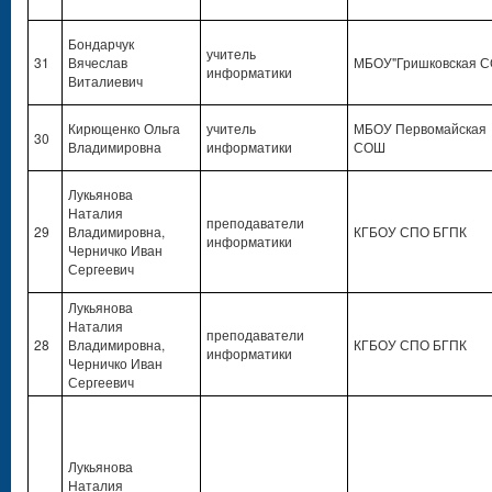
Бондарчук
учитель
31
Вячеслав
МБОУ"Гришковская 
информатики
Виталиевич
Кирющенко Ольга
учитель
МБОУ Первомайская
30
Владимировна
информатики
СОШ
Лукьянова
Наталия
преподаватели
29
Владимировна,
КГБОУ СПО БГПК
информатики
Черничко Иван
Сергеевич
Лукьянова
Наталия
преподаватели
28
Владимировна,
КГБОУ СПО БГПК
информатики
Черничко Иван
Сергеевич
Лукьянова
Наталия