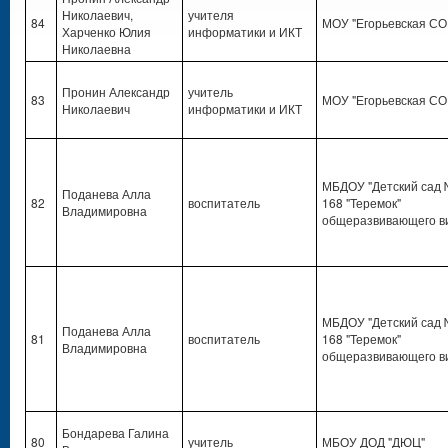
Николаевич,
учителя
84
МОУ "Егорьевская С
Харченко Юлия
информатики и ИКТ
Николаевна
Пронин Александр
учитель
83
МОУ "Егорьевская С
Николаевич
информатики и ИКТ
МБДОУ "Детский сад
Поданева Алла
82
воспитатель
168 "Теремок"
Владимировна
общеразвивающего в
МБДОУ "Детский сад
Поданева Алла
81
воспитатель
168 "Теремок"
Владимировна
общеразвивающего в
Бондарева Галина
80
учитель
МБОУ ДОД "ДЮЦ"