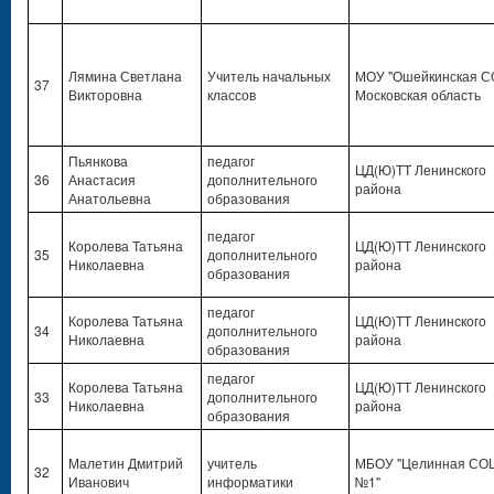
Лямина Светлана
Учитель начальных
МОУ "Ошейкинская С
37
Викторовна
классов
Московская область
Пьянкова
педагог
ЦД(Ю)ТТ Ленинского
36
Анастасия
дополнительного
района
Анатольевна
образования
педагог
Королева Татьяна
ЦД(Ю)ТТ Ленинского
35
дополнительного
Николаевна
района
образования
педагог
Королева Татьяна
ЦД(Ю)ТТ Ленинского
34
дополнительного
Николаевна
района
образования
педагог
Королева Татьяна
ЦД(Ю)ТТ Ленинского
33
дополнительного
Николаевна
района
образования
Малетин Дмитрий
учитель
МБОУ "Целинная СО
32
Иванович
информатики
№1"