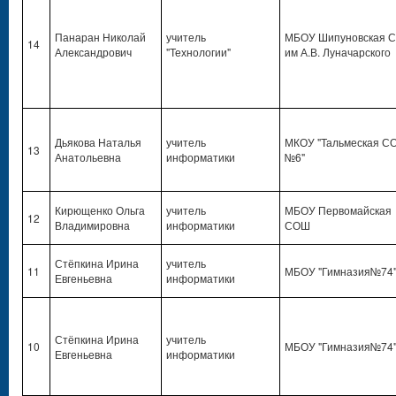
Панаран Николай
учитель
МБОУ Шипуновская 
14
Александрович
"Технологии"
им А.В. Луначарского
Дьякова Наталья
учитель
МКОУ "Тальмеская С
13
Анатольевна
информатики
№6"
Кирющенко Ольга
учитель
МБОУ Первомайская
12
Владимировна
информатики
СОШ
Стёпкина Ирина
учитель
11
МБОУ "Гимназия№74
Евгеньевна
информатики
Стёпкина Ирина
учитель
10
МБОУ "Гимназия№74
Евгеньевна
информатики