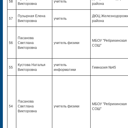
58
учитель
Викторовна
района
Пузырная Елена
ДЮЦ Железнодорожн
57
учитель
Викторовна
района
Пасанова
МБОУ "Ребрихинская
56
Светлана
учитель физики
СОШ"
Викторовна
Кустова Наталья
учитель
55
Гимназия №45
Викторовна
информатики
Пасанова
МБОУ "Ребрихинская
54
Светлана
учитель физики
СОШ"
Викторовна