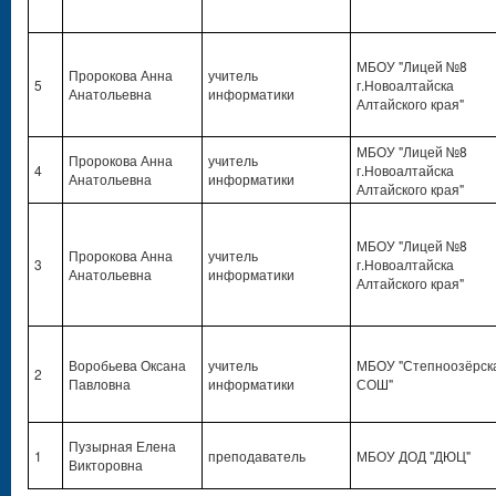
МБОУ "Лицей №8
Пророкова Анна
учитель
5
г.Новоалтайска
Анатольевна
информатики
Алтайского края"
МБОУ "Лицей №8
Пророкова Анна
учитель
4
г.Новоалтайска
Анатольевна
информатики
Алтайского края"
МБОУ "Лицей №8
Пророкова Анна
учитель
3
г.Новоалтайска
Анатольевна
информатики
Алтайского края"
Воробьева Оксана
учитель
МБОУ "Степноозёрск
2
Павловна
информатики
СОШ"
Пузырная Елена
1
преподаватель
МБОУ ДОД "ДЮЦ"
Викторовна