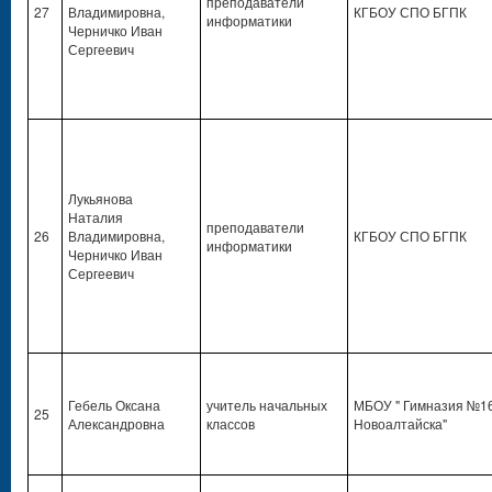
преподаватели
27
Владимировна,
КГБОУ СПО БГПК
информатики
Черничко Иван
Сергеевич
Лукьянова
Наталия
преподаватели
26
Владимировна,
КГБОУ СПО БГПК
информатики
Черничко Иван
Сергеевич
Гебель Оксана
учитель начальных
МБОУ " Гимназия №16
25
Александровна
классов
Новоалтайска"