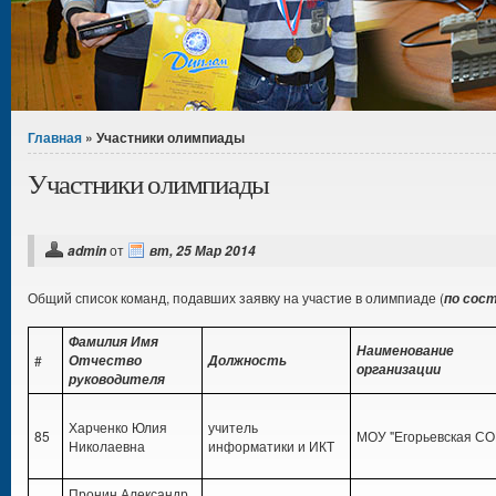
Вы здесь
Главная
» Участники олимпиады
Участники олимпиады
от
admin
вт, 25 Мар 2014
Общий список команд, подавших заявку на участие в олимпиаде (
по сост
Фамилия Имя
Наименование
#
Отчество
Должность
организации
руководителя
Харченко Юлия
учитель
85
МОУ "Егорьевская С
Николаевна
информатики и ИКТ
Пронин Александр