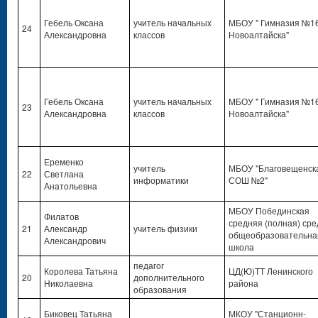
Гебель Оксана
учитель начальных
МБОУ " Гимназия №16
24
Александровна
классов
Новоалтайска"
Гебель Оксана
учитель начальных
МБОУ " Гимназия №16
23
Александровна
классов
Новоалтайска"
Еременко
учитель
МБОУ "Благовещенск
22
Светлана
информатики
СОШ №2"
Анатольевна
МБОУ Побединская
Филатов
средняя (полная) ср
21
Александр
учитель физики
общеобразовательна
Александрович
школа
педагог
Королева Татьяна
ЦД(Ю)ТТ Ленинского
20
дополнительного
Николаевна
района
образования
Биковец Татьяна
МКОУ "Станционн-