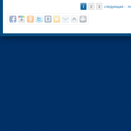
Страницы
1
2
3
следующая ›
п