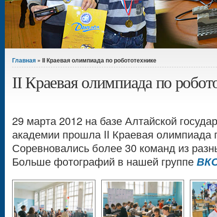
Вы здесь
Главная
» II Краевая олимпиада по робототехнике
II Краевая олимпиада по робот
29 марта 2012 на базе Алтайской госуда
академии прошла II Краевая олимпиада 
Соревновались более 30 команд из разны
Больше фотографий в нашей группе
ВК