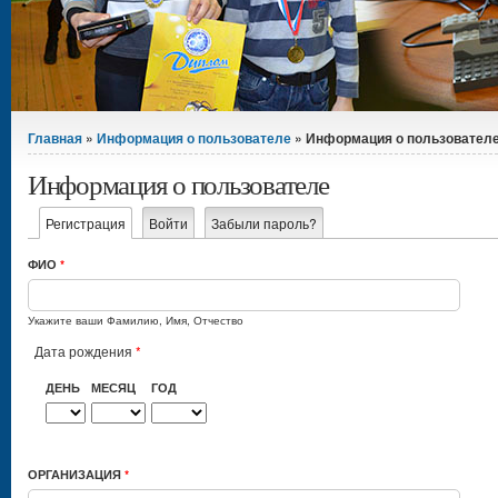
Вы здесь
Главная
»
Информация о пользователе
» Информация о пользовател
Информация о пользователе
Главные вкладки
Регистрация
(активная вкладка)
Войти
Забыли пароль?
ФИО
*
Укажите ваши Фамилию, Имя, Отчество
Дата рождения
*
ДЕНЬ
МЕСЯЦ
ГОД
ОРГАНИЗАЦИЯ
*