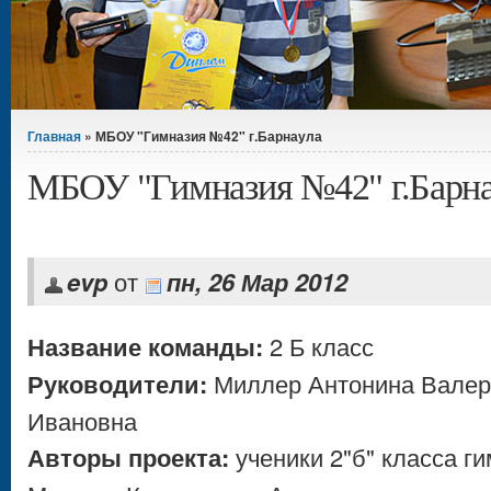
Вы здесь
Главная
» МБОУ "Гимназия №42" г.Барнаула
МБОУ "Гимназия №42" г.Барна
evp
от
пн, 26 Мар 2012
Название команды:
2 Б класс
Руководители:
Миллер Антонина Валерь
Ивановна
Авторы проекта:
ученики 2"б" класса г