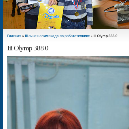
Вы здесь
Главная
»
III очная олимпиада по робототехнике
» Iii Olymp 388 0
Iii Olymp 388 0