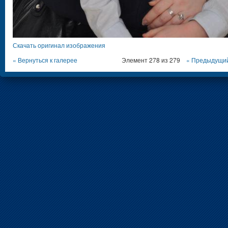
Скачать оригинал изображения
« Вернуться к галерее
Элемент 278 из 279
« Предыдущи