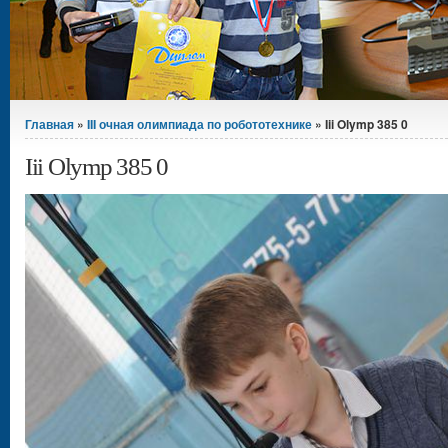
Вы здесь
Главная
»
III очная олимпиада по робототехнике
» Iii Olymp 385 0
Iii Olymp 385 0