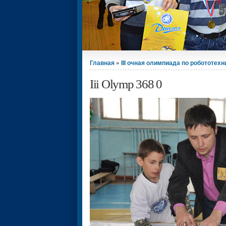
Вы здесь
Главная
»
III очная олимпиада по робототехн
Iii Olymp 368 0