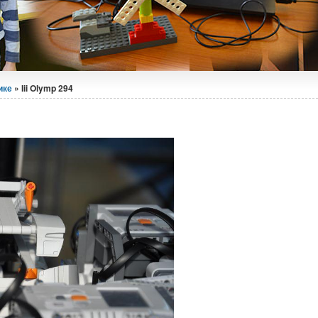
ике
» Iii Olymp 294