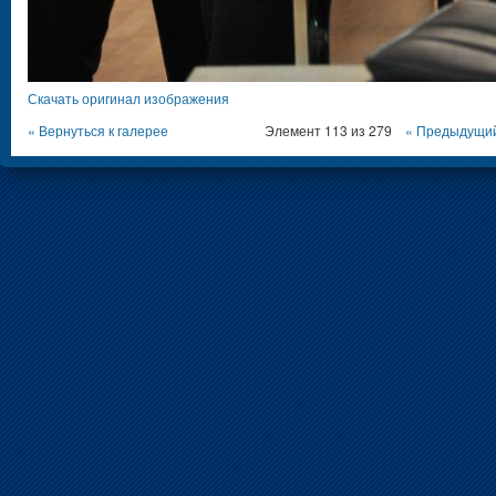
Скачать оригинал изображения
« Вернуться к галерее
Элемент 113 из 279
« Предыдущи