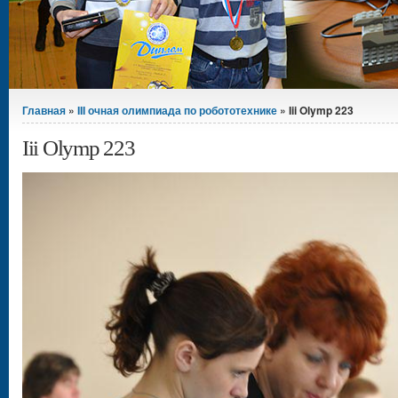
Вы здесь
Главная
»
III очная олимпиада по робототехнике
» Iii Olymp 223
Iii Olymp 223