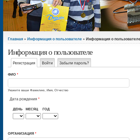
Вы здесь
Главная
»
Информация о пользователе
» Информация о пользовател
Информация о пользователе
Главные вкладки
Регистрация
(активная вкладка)
Войти
Забыли пароль?
ФИО
*
Укажите ваши Фамилию, Имя, Отчество
Дата рождения
*
ДЕНЬ
МЕСЯЦ
ГОД
ОРГАНИЗАЦИЯ
*