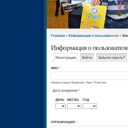
Вы здесь
Главная
»
Информация о пользователе
» Ин
Информация о пользовател
Главные вкладки
Регистрация
(активная вкладка)
Войти
Забыли пароль?
ФИО
*
Укажите ваши Фамилию, Имя, Отчество
Дата рождения
*
ДЕНЬ
МЕСЯЦ
ГОД
ОРГАНИЗАЦИЯ
*